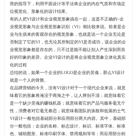
营的指导下，利用平面设计等手法将企业的内在气质和市场定
位视觉化、形象化的设计结果。
有的人把VI设计和企业视觉形象搞在一起，这是不正确的~企
业视觉形象与企业视觉形象识别（VI）相比较来说。前者是企
业与生俱来的客观存在的视觉形象，也就是说一个企业无论是
否制定了它的VI，也无论其所制定的VI是否成功，该企业的企
业视觉形象都是存在的，只不过是能不能让别人产生深刻而良
好的印象的差异。企业VI设计的是将企业视觉形象立体化真实
化的过程
总结的说，如果一个企业的LOGO是企业的灵魂，那么VI设计
就是一个人的骨骼。
在品牌营销的今天，没有VI设计对于一个现代企业来说，就意
味着它的形象将淹没于商海之中，让人辨别不清；就意味着它
是一个缺少灵魂的赚钱机器；就意味着它的产品与服务毫无个
性，消费者对它毫无眷恋；就意味着团队的涣散和低落的士气
VI设计一般包括基础部分和应用部分两大内容。其中，基础部
分一般包括：企业的名称、标志设计、标识、标准字体、标准
色、辅助图形、标准印刷字体、禁用规则等等；而应用部分则