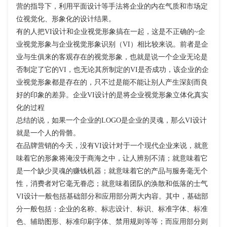
营的指导下，利用平面设计等手法将企业的内在气质和市场定
位视觉化、形象化的设计结果。
有的人把VI设计和企业视觉形象搞在一起，这是不正确的~企
业视觉形象与企业视觉形象识别（VI）相比较来说。前者是企
业与生俱来的客观存在的视觉形象，也就是说一个企业无论是
否制定了它的VI，也无论其所制定的VI是否成功，该企业的企
业视觉形象都是存在的，只不过是能不能让别人产生深刻而良
好的印象的差异。企业VI设计的是将企业视觉形象立体化真实
化的过程
总结的说，如果一个企业的LOGO是企业的灵魂，那么VI设计
就是一个人的骨骼。
在品牌营销的今天，没有VI设计对于一个现代企业来说，就意
味着它的形象将淹没于商海之中，让人辨别不清；就意味着它
是一个缺少灵魂的赚钱机器；就意味着它的产品与服务毫无个
性，消费者对它毫无眷恋；就意味着团队的涣散和低落的士气
VI设计一般包括基础部分和应用部分两大内容。其中，基础部
分一般包括：企业的名称、标志设计、标识、标准字体、标准
色、辅助图形、标准印刷字体、禁用规则等等；而应用部分则